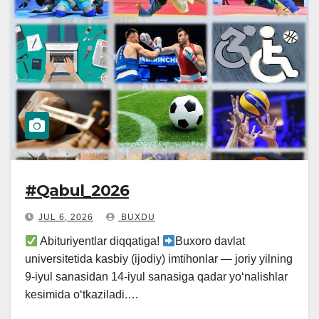
#Qabul_2026
JUL 6, 2026
BUXDU
Abituriyentlar diqqatiga!
Buxoro davlat
universitetida kasbiy (ijodiy) imtihonlar — joriy yilning
9-iyul sanasidan 14-iyul sanasiga qadar yo‘nalishlar
kesimida o‘tkaziladi.…