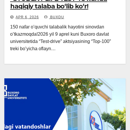
haqiqiy talaba bo‘lib ko‘r!
APR 6, 2026
BUXDU
150 nafar oʼquvchi talabalik hayotini sinovdan
oʼtkazmoqda!2026 yil 9 aprel kuni Buxoro davlat
universitetida “Test-drive” aktsiyasining “Top-100”
treki boʼyicha oflayn…