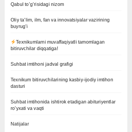
Qabul to’g’risidagi nizom
Oliy ta’lim, ilm, fan va innovatsiyalar vazirining
buyrug’i
Texnikumlarni muvaffaqiyatli tamomlagan
bitiruvchilar diqqatiga!
Suhbat imtihoni jadval grafigi
Texnikum bitiruvchilarining kasbiy-ijodiy imtihon
dasturi
Suhbat imtihonida ishtirok etadigan abituriyentlar
ro’yxati va vaqti
Natijalar