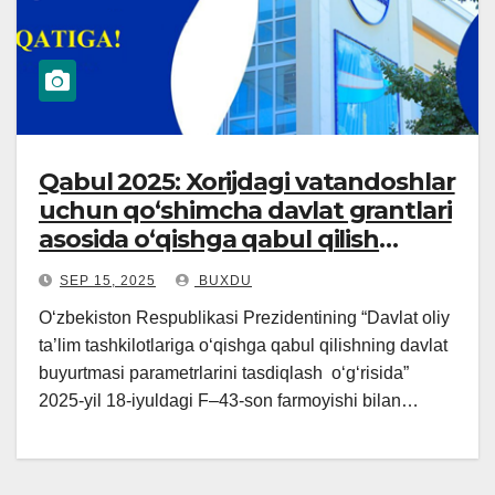
Qabul 2025: Xorijdagi vatandoshlar
uchun qoʻshimcha davlat grantlari
asosida oʻqishga qabul qilish
uchun tanlov eʼlon qilinadi!
SEP 15, 2025
BUXDU
O‘zbekiston Respublikasi Prezidentining “Davlat oliy
ta’lim tashkilotlariga o‘qishga qabul qilishning davlat
buyurtmasi parametrlarini tasdiqlash o‘g‘risida”
2025-yil 18-iyuldagi F–43-son farmoyishi bilan…