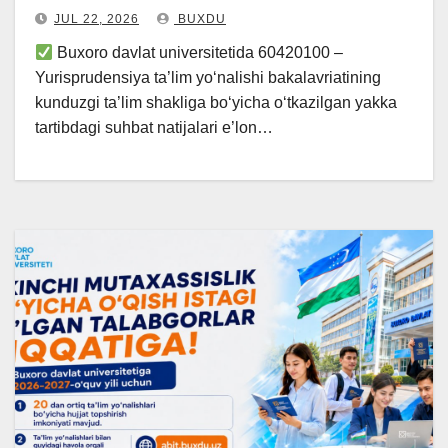
JUL 22, 2026
BUXDU
Buxoro davlat universitetida 60420100 –
Yurisprudensiya ta’lim yo‘nalishi bakalavriatining
kunduzgi ta’lim shakliga bo‘yicha o‘tkazilgan yakka
tartibdagi suhbat natijalari e’lon…