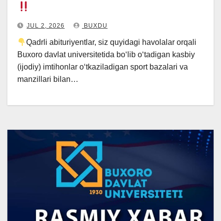
JUL 2, 2026
BUXDU
Qadrli abituriyentlar, siz quyidagi havolalar orqali
Buxoro davlat universitetida boʻlib oʻtadigan kasbiy
(ijodiy) imtihonlar oʻtkaziladigan sport bazalari va
manzillari bilan…