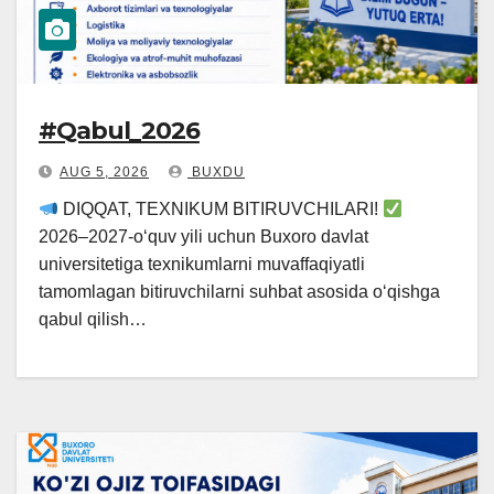
#Qabul_2026
AUG 5, 2026
BUXDU
DIQQAT, TEXNIKUM BITIRUVCHILARI!
2026–2027-o‘quv yili uchun Buxoro davlat
universitetiga texnikumlarni muvaffaqiyatli
tamomlagan bitiruvchilarni suhbat asosida o‘qishga
qabul qilish…