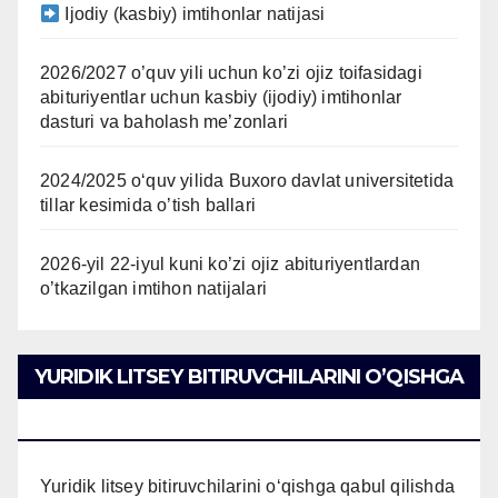
Ijodiy (kasbiy) imtihonlar natijasi
2026/2027 o’quv yili uchun ko’zi ojiz toifasidagi
abituriyentlar uchun kasbiy (ijodiy) imtihonlar
dasturi va baholash me’zonlari
2024/2025 oʻquv yilida Buxoro davlat universitetida
tillar kesimida o’tish ballari
2026-yil 22-iyul kuni ko’zi ojiz abituriyentlardan
o’tkazilgan imtihon natijalari
YURIDIK LITSEY BITIRUVCHILARINI O’QISHGA
QABUL QILISH
Yuridik litsey bitiruvchilarini o‘qishga qabul qilishda