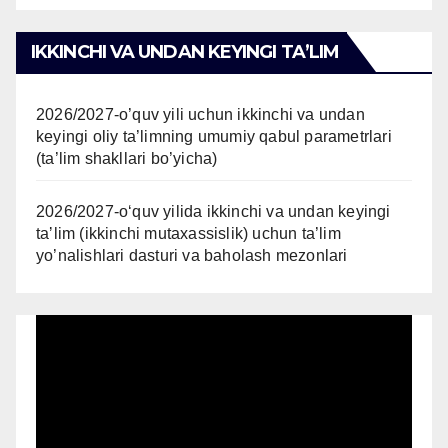
IKKINCHI VA UNDAN KEYINGI TAʼLIM
2026/2027-o’quv yili uchun ikkinchi va undan
keyingi oliy ta’limning umumiy qabul parametrlari
(ta’lim shakllari bo’yicha)
2026/2027-oʻquv yilida ikkinchi va undan keyingi
taʼlim (ikkinchi mutaxassislik) uchun ta’lim
yo’nalishlari dasturi va baholash mezonlari