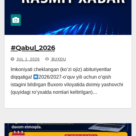
#Qabul_2026
JUL 1, 2026
BUXDU
Imkoniyati cheklangan (ko‘zi ojiz) abituriyentlar
diqqatiga!
2026/2027-o‘quv yili uchun o‘qish
istagini bildirgan Buxoro viloyatida doimiy yashovchi
(quyidagi ro‘yxatda nomlari keltirilgan)…