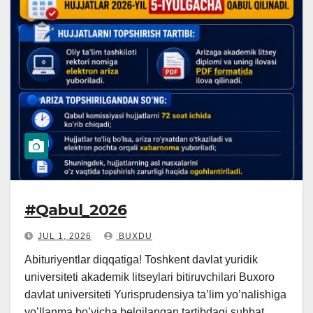
#Qabul_2026
JUL 1, 2026
BUXDU
Abituriyentlar diqqatiga! Toshkent davlat yuridik
universiteti akademik litseylari bitiruvchilari Buxoro
davlat universiteti Yurisprudensiya ta’lim yo’nalishiga
yo’llanma bo’yicha belgilangan tartibdagi suhbat…