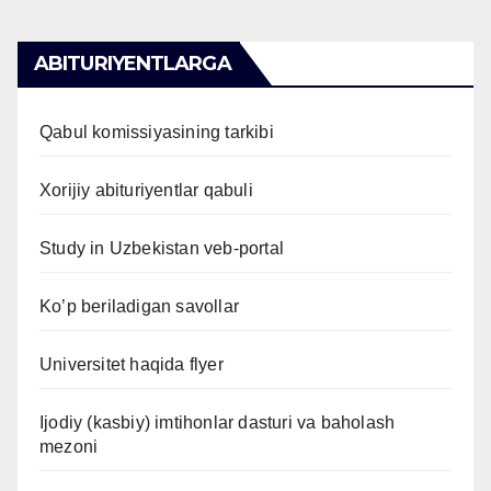
Posts
ABITURIYENTLARGA
pagination
Qabul komissiyasining tarkibi
Xorijiy abituriyentlar qabuli
Study in Uzbekistan veb-portal
Ko’p beriladigan savollar
Universitet haqida flyer
Ijodiy (kasbiy) imtihonlar dasturi va baholash
mezoni