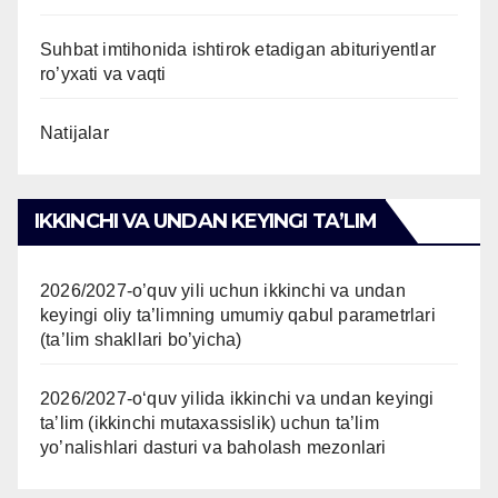
Suhbat imtihonida ishtirok etadigan abituriyentlar
ro’yxati va vaqti
Natijalar
IKKINCHI VA UNDAN KEYINGI TAʼLIM
2026/2027-o’quv yili uchun ikkinchi va undan
keyingi oliy ta’limning umumiy qabul parametrlari
(ta’lim shakllari bo’yicha)
2026/2027-oʻquv yilida ikkinchi va undan keyingi
taʼlim (ikkinchi mutaxassislik) uchun ta’lim
yo’nalishlari dasturi va baholash mezonlari