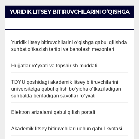
YURIDIK LITSEY BITIRUVCHILARINI O’QISHGA
QABUL QILISH
Yuridik litsey bitiruvchilarini o‘qishga qabul qilishda
suhbat o‘tkazish tartibi va baholash mezonlari
Hujjatlar ro‘yxati va topshirish muddati
TDYU qoshidagi akademik litsey bitiruvchilarini
universitetga qabul qilish bo‘yicha o‘tkaziladigan
suhbatda beriladigan savollar ro‘yxati
Elektron arizalarni qabul qilish portali
Akademik litsey bitiruvchilari uchun qabul kvotasi