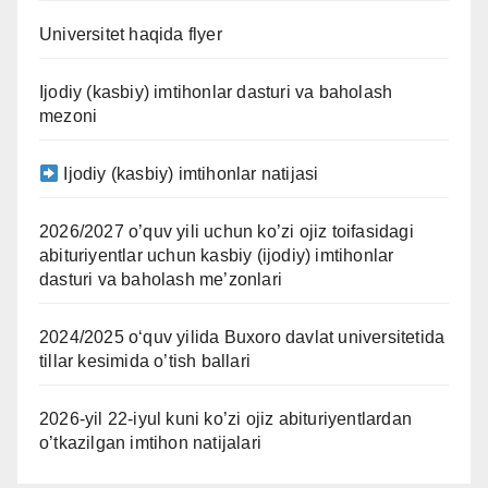
Universitet haqida flyer
Ijodiy (kasbiy) imtihonlar dasturi va baholash
mezoni
Ijodiy (kasbiy) imtihonlar natijasi
2026/2027 o’quv yili uchun ko’zi ojiz toifasidagi
abituriyentlar uchun kasbiy (ijodiy) imtihonlar
dasturi va baholash me’zonlari
2024/2025 oʻquv yilida Buxoro davlat universitetida
tillar kesimida o’tish ballari
2026-yil 22-iyul kuni ko’zi ojiz abituriyentlardan
o’tkazilgan imtihon natijalari