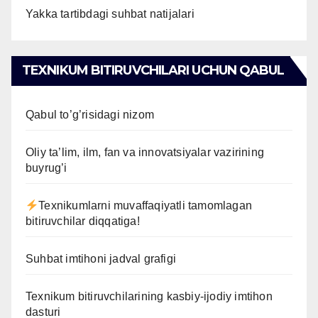
Yakka tartibdagi suhbat natijalari
TEXNIKUM BITIRUVCHILARI UCHUN QABUL
Qabul to’g’risidagi nizom
Oliy ta’lim, ilm, fan va innovatsiyalar vazirining
buyrug’i
Texnikumlarni muvaffaqiyatli tamomlagan
bitiruvchilar diqqatiga!
Suhbat imtihoni jadval grafigi
Texnikum bitiruvchilarining kasbiy-ijodiy imtihon
dasturi