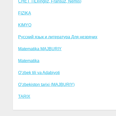
CHET TILI(ingliz, Fransuz, Nemis)
FIZIKA
KIMYO
Русский язык и литература Для незрячих
Matematika MAJBURIY
Matematika
O’zbek tili va Adabiyoti
O’zbekiston tarixi (MAJBURIY)
TARIX