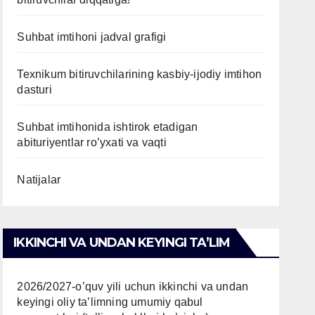
Suhbat imtihoni jadval grafigi
Texnikum bitiruvchilarining kasbiy-ijodiy imtihon
dasturi
Suhbat imtihonida ishtirok etadigan
abituriyentlar ro’yxati va vaqti
Natijalar
IKKINCHI VA UNDAN KEYINGI TAʼLIM
2026/2027-o’quv yili uchun ikkinchi va undan
keyingi oliy ta’limning umumiy qabul