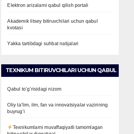
Elektron arizalarni qabul qilish portali
Akademik litsey bitiruvchilari uchun qabul
kvotasi
Yakka tartibdagi suhbat natijalari
TEXNIKUM BITIRUVCHILARI UCHUN QABUL
Qabul to’g’risidagi nizom
Oliy ta’lim, ilm, fan va innovatsiyalar vazirining
buyrug’i
Texnikumlarni muvaffaqiyatli tamomlagan
bitiruvchilar diqqatiga!