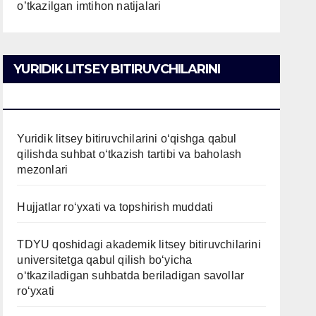
o’tkazilgan imtihon natijalari
YURIDIK LITSEY BITIRUVCHILARINI
O’QISHGA QABUL QILISH
Yuridik litsey bitiruvchilarini o‘qishga qabul
qilishda suhbat o‘tkazish tartibi va baholash
mezonlari
Hujjatlar ro‘yxati va topshirish muddati
TDYU qoshidagi akademik litsey bitiruvchilarini
universitetga qabul qilish bo‘yicha
o‘tkaziladigan suhbatda beriladigan savollar
ro‘yxati