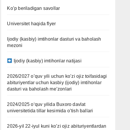
Ko’p beriladigan savollar
Universitet haqida flyer
Ijodiy (kasbiy) imtihonlar dasturi va baholash
mezoni
Ijodiy (kasbiy) imtihonlar natijasi
2026/2027 o’quv yili uchun ko’zi ojiz toifasidagi
abituriyentlar uchun kasbiy (ijodiy) imtihonlar
dasturi va baholash me’zonlari
2024/2025 oʻquv yilida Buxoro davlat
universitetida tillar kesimida o’tish ballari
2026-yil 22-iyul kuni ko’zi ojiz abituriyentlardan