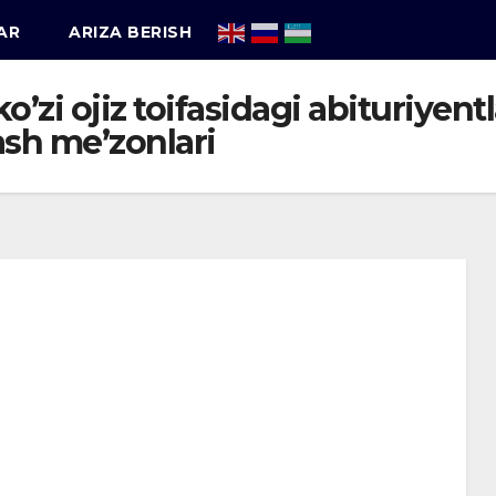
AR
ARIZA BERISH
’zi ojiz toifasidagi abituriyent
ash me’zonlari