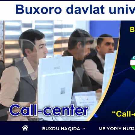
Skip
to
content
BUXDU HAQIDA
ME’YORIY HUJ