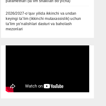
parametrlari (ta’lim shakllari bo’yicha)
2026/2027-oʻquv yilida ikkinchi va undan
keyingi taʼlim (ikkinchi mutaxassislik) uchun
ta’lim yo’nalishlari dasturi va baholash
mezonlari