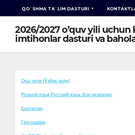
QO`SHMA TA`LIM DASTURI
KONTAKTL
2026/2027 o’quv yili uchun ko
imtihonlar dasturi va bahol
Она тили (Ўзбек тили)
Родной язык Русский язык Для незрячих
Биология
География