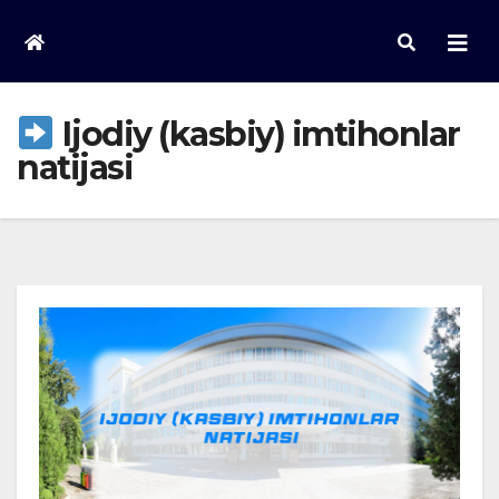
Skip
to
content
Ijodiy (kasbiy) imtihonlar
natijasi