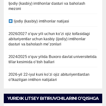
Ijodiy (kasbiy) imtihonlar dasturi va baholash
mezoni
Ijodiy (kasbiy) imtihonlar natijasi
2026/2027 o’quv yili uchun ko’zi ojiz toifasidagi
abituriyentlar uchun kasbiy (ijodiy) imtihonlar
dasturi va baholash me’zonlari
2024/2025 oʻquv yilida Buxoro davlat universitetida
tillar kesimida o’tish ballari
2026-yil 22-iyul kuni ko’zi ojiz abituriyentlardan
o’tkazilgan imtihon natijalari
YURIDIK LITSEY BITIRUVCHILARINI O’QISHGA