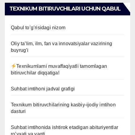
TEXNIKUM BITIRUVCHILARI UCHUN QABUL
Qabul to’g’risidagi nizom
Oliy ta’lim, ilm, fan va innovatsiyalar vazirining
buyrug’i
Texnikumlarni muvaffaqiyatli tamomlagan
bitiruvchilar diqqatiga!
Suhbat imtihoni jadval grafigi
Texnikum bitiruvchilarining kasbiy-ijodiy imtihon
dasturi
Suhbat imtihonida ishtirok etadigan abituriyentlar
ro’yxati va vaqti