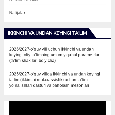
Natijalar
IKKINCHI VA UNDAN KEYINGI TAʼLIM
2026/2027-o’quv yili uchun ikkinchi va undan
keyingi oliy ta’limning umumiy qabul parametrlari
(ta’lim shakllari bo’yicha)
2026/2027-oʻquv yilida ikkinchi va undan keyingi
taʼlim (ikkinchi mutaxassislik) uchun ta’lim
yo’nalishlari dasturi va baholash mezonlari