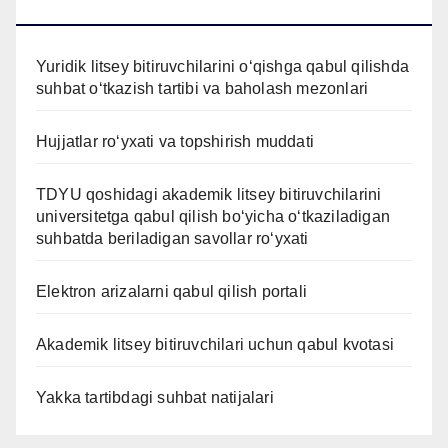
QABUL QILISH
Yuridik litsey bitiruvchilarini o‘qishga qabul qilishda
suhbat o‘tkazish tartibi va baholash mezonlari
Hujjatlar ro‘yxati va topshirish muddati
TDYU qoshidagi akademik litsey bitiruvchilarini
universitetga qabul qilish bo‘yicha o‘tkaziladigan
suhbatda beriladigan savollar ro‘yxati
Elektron arizalarni qabul qilish portali
Akademik litsey bitiruvchilari uchun qabul kvotasi
Yakka tartibdagi suhbat natijalari