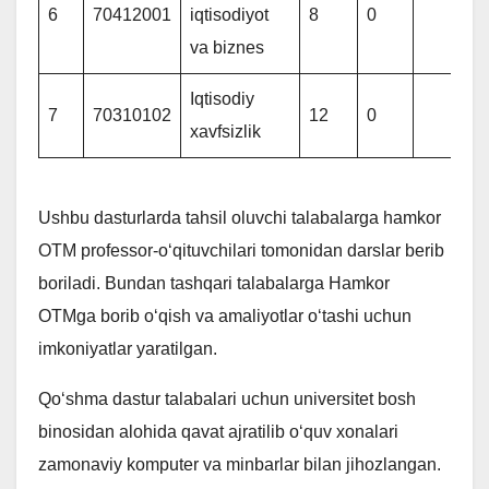
6
70412001
iqtisodiyot
8
0
va biznes
Iqtisodiy
7
70310102
12
0
xavfsizlik
Ushbu dasturlarda tahsil oluvchi talabalarga hamkor
OTM professor-o‘qituvchilari tomonidan darslar berib
boriladi. Bundan tashqari talabalarga Hamkor
OTMga borib o‘qish va amaliyotlar o‘tashi uchun
imkoniyatlar yaratilgan.
Qo‘shma dastur talabalari uchun universitet bosh
binosidan alohida qavat ajratilib o‘quv xonalari
zamonaviy komputer va minbarlar bilan jihozlangan.