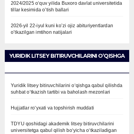
2024/2025 oʻquv yilida Buxoro davlat universitetida
tillar kesimida o’tish ballari
2026-yil 22-iyul kuni ko’zi ojiz abituriyentlardan
o’tkazilgan imtihon natijalari
YURIDIK LITSEY BITIRUVCHILARINI O’QISHGA
QABUL QILISH
Yuridik litsey bitiruvchilarini o‘qishga qabul qilishda
suhbat o‘tkazish tartibi va baholash mezonlari
Hujjatlar ro‘yxati va topshirish muddati
TDYU qoshidagi akademik litsey bitiruvchilarini
universitetga qabul qilish bo‘yicha o‘tkaziladigan