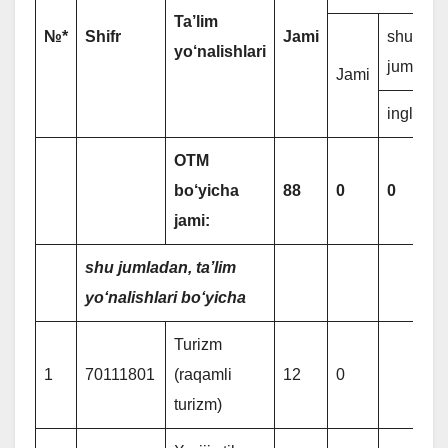
Ta’lim
№*
Shifr
Jami
shu
yo‘nalishlari
jumlada
Jami
ingliz
OTM
bo‘yicha
88
0
0
jami:
shu jumladan, ta’lim
yo‘nalishlari bo‘yicha
Turizm
1
70111801
(raqamli
12
0
turizm)