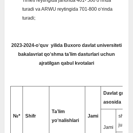
Times reytingida jahonda 401- 500 o‘rinda
turadi va ARWU reytingida 701-800 o‘rinda
turadi;
2023-2024-o‘quv yilida Buxoro davlat universiteti
bakalavriat qo‘shma ta’lim dasturlari uchun
ajratilgan qabul kvotalari
Davlat grantl
asosida
Ta’lim
№*
Shifr
Jami
shu
yo‘nalishlari
jumlad
Jami