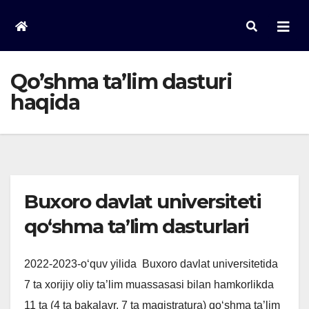
Skip
to
content
Qo’shma ta’lim dasturi
haqida
Buxoro davlat universiteti
qo‘shma ta’lim dasturlari
2022-2023-o‘quv yilida Buxoro davlat universitetida
7 ta xorijiy oliy ta’lim muassasasi bilan hamkorlikda
11 ta (4 ta bakalavr, 7 ta magistratura) qo‘shma ta’lim