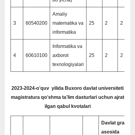
Amaliy
3
60540200
matematika va
25
2
2
informatika
Informatika va
4
60610100
axborot
25
2
2
texnologiyalari
2023-2024-
o
‘
quv
yilida
Buxoro
davlat
universiteti
magistratura
qo
‘
shma
ta
’
lim
dasturlari
uchun
ajrat
ilgan
qabul
kvotalari
Davlat grantlar
asosida