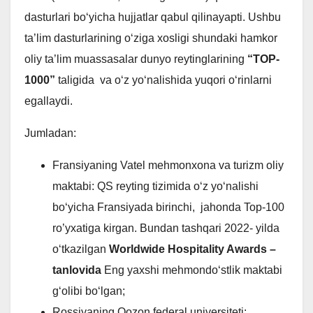
dasturlari bo‘yicha hujjatlar qabul qilinayapti. Ushbu
ta’lim dasturlarining o‘ziga xosligi shundaki hamkor
oliy ta’lim muassasalar dunyo reytinglarining
“TOP-
1000”
taligida va o‘z yo‘nalishida yuqori o‘rinlarni
egallaydi.
Jumladan:
Fransiyaning Vatel mehmonxona va turizm oliy
maktabi: QS reyting tizimida o‘z yo‘nalishi
bo‘yicha Fransiyada birinchi, jahonda Top-100
ro’yxatiga kirgan. Bundan tashqari 2022- yilda
o‘tkazilgan
Worldwide Hospitality Awards –
tanlovida
Eng yaxshi mehmondo‘stlik maktabi
g‘olibi bo‘lgan;
Rossiyaning Qozon federal universiteti: