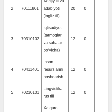
Xorijiy til va
2
70111801
adabiyoti
20
0
(ingliz til)
Iqtisodiyot
(tarmoqlar
3
70310102
12
0
va sohalar
bo‘yicha)
Inson
4
70411401
resurslarini
12
0
boshqarish
Lingvistika:
5
70230101
12
0
rus tili
Xalqaro