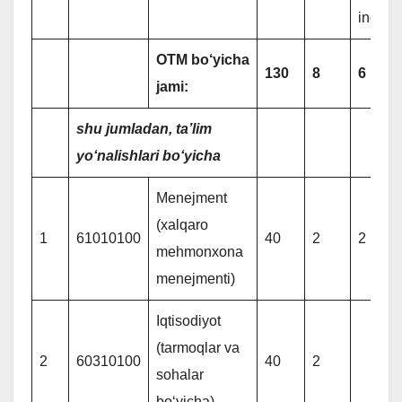
ingliz
OTM bo‘yicha
130
8
6
jami:
shu jumladan, ta’lim
yo‘nalishlari bo‘yicha
Menejment
(xalqaro
1
61010100
40
2
2
mehmonxona
menejmenti)
Iqtisodiyot
(tarmoqlar va
2
60310100
40
2
sohalar
bo‘yicha)