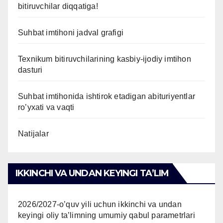
bitiruvchilar diqqatiga!
Suhbat imtihoni jadval grafigi
Texnikum bitiruvchilarining kasbiy-ijodiy imtihon
dasturi
Suhbat imtihonida ishtirok etadigan abituriyentlar
ro’yxati va vaqti
Natijalar
IKKINCHI VA UNDAN KEYINGI TAʼLIM
2026/2027-o’quv yili uchun ikkinchi va undan
keyingi oliy ta’limning umumiy qabul parametrlari