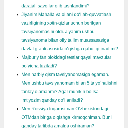
darajali savollar olib tashlandimi?
Jiyanim Mahalla va oilani qo‘llab-quvvatlash
vazirligining xotin-qizlar uchun berilgan
tavsiyanomasini oldi. Jiyanim ushbu
tavsiyanoma bilan oliy ta’lim muassasasiga
davlat granti asosida o‘qishga qabul qilinadimi?
Majburiy fan blokidagi testlar qaysi mavzular
boʻyicha tuziladi?
Men harbiy qism tavsiyanomasiga egaman.
Men ushbu tavsiyanomam bilan 5 ta yo‘nalishni
tanlay olamanmi? Agar mumkin bo‘lsa
imtiyozim qanday qo‘llaniladi?
Men Rossiya fuqarosiman O‘zbekistondagi
OTMdan biriga o‘qishga kirmoqchiman. Buni
qanday tartibda amalga oshiraman?