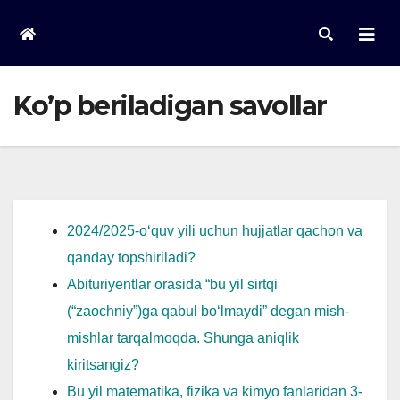
Skip
to
content
Ko’p beriladigan savollar
2024/2025-o‘quv yili uchun hujjatlar qachon va
qanday topshiriladi?
Abituriyentlar orasida “bu yil sirtqi
(“zaochniy”)ga qabul bo‘lmaydi” degan mish-
mishlar tarqalmoqda. Shunga aniqlik
kiritsangiz?
Bu yil matematika, fizika va kimyo fanlaridan 3-