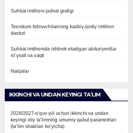
Suhbat imtihoni jadval grafigi
Texnikum bitiruvchilarining kasbiy-ijodiy imtihon
dasturi
Suhbat imtihonida ishtirok etadigan abituriyentlar
ro’yxati va vaqti
Natijalar
IKKINCHI VA UNDAN KEYINGI TAʼLIM
2026/2027-o’quv yili uchun ikkinchi va undan
keyingi oliy ta’limning umumiy qabul parametrlari
(ta’lim shakllari bo’yicha)