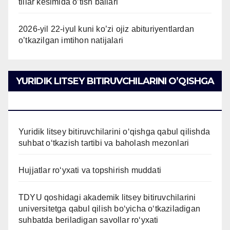
tillar kesimida o’tish ballari
2026-yil 22-iyul kuni ko’zi ojiz abituriyentlardan
o’tkazilgan imtihon natijalari
YURIDIK LITSEY BITIRUVCHILARINI O’QISHGA
QABUL QILISH
Yuridik litsey bitiruvchilarini o‘qishga qabul qilishda
suhbat o‘tkazish tartibi va baholash mezonlari
Hujjatlar ro‘yxati va topshirish muddati
TDYU qoshidagi akademik litsey bitiruvchilarini
universitetga qabul qilish bo‘yicha o‘tkaziladigan
suhbatda beriladigan savollar ro‘yxati