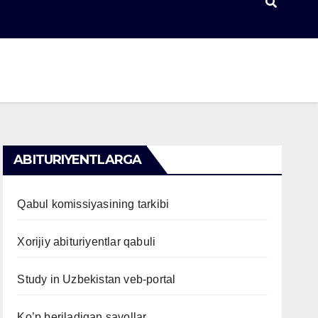
ABITURIYENTLARGA
Qabul komissiyasining tarkibi
Xorijiy abituriyentlar qabuli
Study in Uzbekistan veb-portal
Ko’p beriladigan savollar