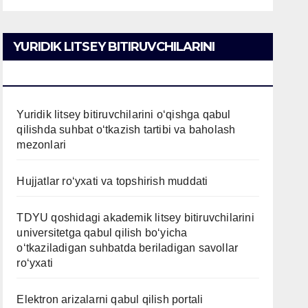
YURIDIK LITSEY BITIRUVCHILARINI
O’QISHGA QABUL QILISH
Yuridik litsey bitiruvchilarini o‘qishga qabul
qilishda suhbat o‘tkazish tartibi va baholash
mezonlari
Hujjatlar ro‘yxati va topshirish muddati
TDYU qoshidagi akademik litsey bitiruvchilarini
universitetga qabul qilish bo‘yicha
o‘tkaziladigan suhbatda beriladigan savollar
ro‘yxati
Elektron arizalarni qabul qilish portali