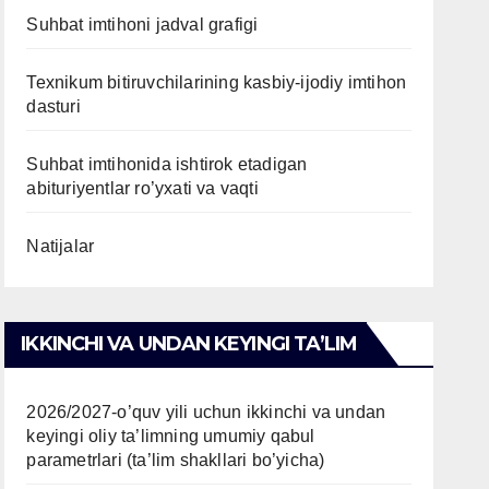
Suhbat imtihoni jadval grafigi
Texnikum bitiruvchilarining kasbiy-ijodiy imtihon
dasturi
Suhbat imtihonida ishtirok etadigan
abituriyentlar ro’yxati va vaqti
Natijalar
IKKINCHI VA UNDAN KEYINGI TAʼLIM
2026/2027-o’quv yili uchun ikkinchi va undan
keyingi oliy ta’limning umumiy qabul
parametrlari (ta’lim shakllari bo’yicha)