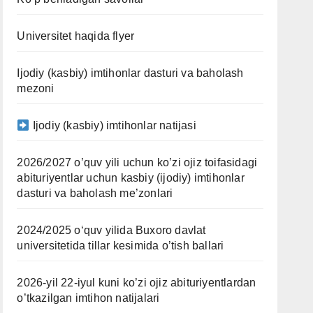
Universitet haqida flyer
Ijodiy (kasbiy) imtihonlar dasturi va baholash
mezoni
Ijodiy (kasbiy) imtihonlar natijasi
2026/2027 o’quv yili uchun ko’zi ojiz toifasidagi
abituriyentlar uchun kasbiy (ijodiy) imtihonlar
dasturi va baholash me’zonlari
2024/2025 oʻquv yilida Buxoro davlat
universitetida tillar kesimida o’tish ballari
2026-yil 22-iyul kuni ko’zi ojiz abituriyentlardan
o’tkazilgan imtihon natijalari