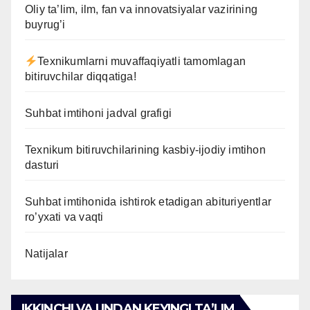
Oliy ta’lim, ilm, fan va innovatsiyalar vazirining
buyrug’i
Texnikumlarni muvaffaqiyatli tamomlagan
bitiruvchilar diqqatiga!
Suhbat imtihoni jadval grafigi
Texnikum bitiruvchilarining kasbiy-ijodiy imtihon
dasturi
Suhbat imtihonida ishtirok etadigan abituriyentlar
ro’yxati va vaqti
Natijalar
IKKINCHI VA UNDAN KEYINGI TAʼLIM