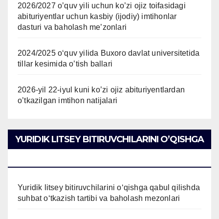
2026/2027 o’quv yili uchun ko’zi ojiz toifasidagi
abituriyentlar uchun kasbiy (ijodiy) imtihonlar
dasturi va baholash me’zonlari
2024/2025 oʻquv yilida Buxoro davlat universitetida
tillar kesimida o’tish ballari
2026-yil 22-iyul kuni ko’zi ojiz abituriyentlardan
o’tkazilgan imtihon natijalari
YURIDIK LITSEY BITIRUVCHILARINI O’QISHGA
QABUL QILISH
Yuridik litsey bitiruvchilarini o‘qishga qabul qilishda
suhbat o‘tkazish tartibi va baholash mezonlari