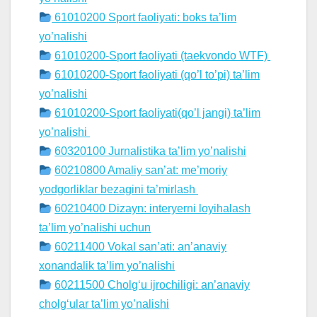
61010200 Sport faoliyati: boks ta’lim
yo’nalishi
61010200-Sport faoliyati (taekvondo WTF)
61010200-Sport faoliyati (qo’l to’pi) ta’lim
yo’nalishi
61010200-Sport faoliyati(qo’l jangi) ta’lim
yo’nalishi
60320100 Jurnalistika ta’lim yo’nalishi
60210800 Amaliy san’at: me’moriy
yodgorliklar bezagini ta’mirlash
60210400 Dizayn: interyerni loyihalash
ta’lim yo’nalishi uchun
60211400 Vokal san’ati: an’anaviy
xonandalik ta’lim yo’nalishi
60211500 Cholg‘u ijrochiligi: an’anaviy
cholg‘ular ta’lim yo’nalishi