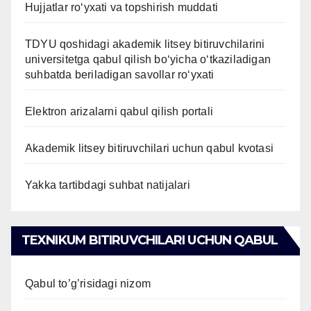
Hujjatlar ro‘yxati va topshirish muddati
TDYU qoshidagi akademik litsey bitiruvchilarini
universitetga qabul qilish bo‘yicha o‘tkaziladigan
suhbatda beriladigan savollar ro‘yxati
Elektron arizalarni qabul qilish portali
Akademik litsey bitiruvchilari uchun qabul kvotasi
Yakka tartibdagi suhbat natijalari
TEXNIKUM BITIRUVCHILARI UCHUN QABUL
Qabul to’g’risidagi nizom