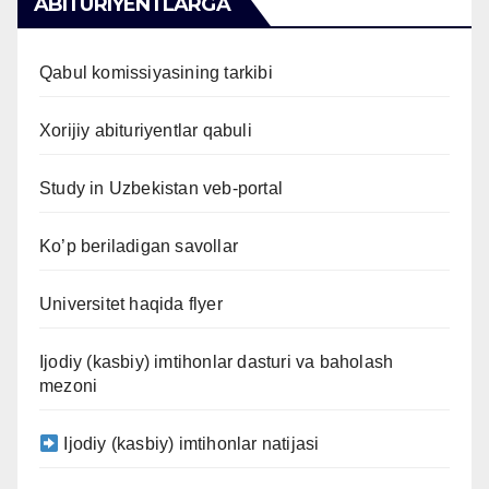
ABITURIYENTLARGA
Qabul komissiyasining tarkibi
Xorijiy abituriyentlar qabuli
Study in Uzbekistan veb-portal
Ko’p beriladigan savollar
Universitet haqida flyer
Ijodiy (kasbiy) imtihonlar dasturi va baholash
mezoni
Ijodiy (kasbiy) imtihonlar natijasi