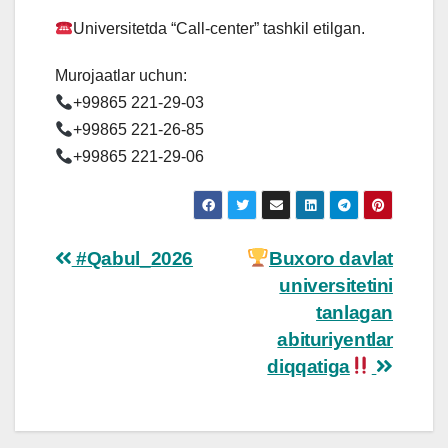
Universitetda “Call-center” tashkil etilgan.
Murojaatlar uchun:
+99865 221-29-03
+99865 221-26-85
+99865 221-29-06
Post
#Qabul_2026
Buxoro davlat
universitetini
navigation
tanlagan
abituriyentlar
diqqatiga