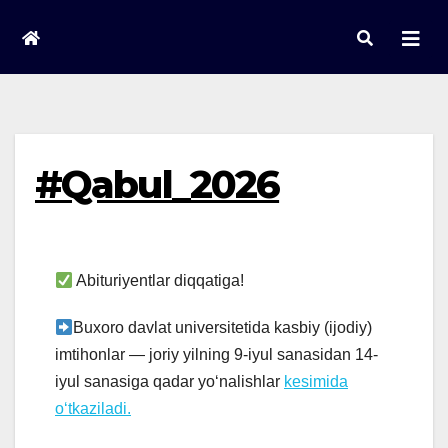
Skip
to
content
#Qabul_2026
Abituriyentlar diqqatiga!
Buxoro davlat universitetida kasbiy (ijodiy)
imtihonlar — joriy yilning 9-iyul sanasidan 14-
iyul sanasiga qadar yo‘nalishlar
kesimida
o‘tkaziladi.