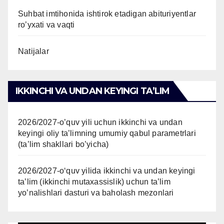
Suhbat imtihonida ishtirok etadigan abituriyentlar
ro’yxati va vaqti
Natijalar
IKKINCHI VA UNDAN KEYINGI TAʼLIM
2026/2027-o’quv yili uchun ikkinchi va undan
keyingi oliy ta’limning umumiy qabul parametrlari
(ta’lim shakllari bo’yicha)
2026/2027-oʻquv yilida ikkinchi va undan keyingi
taʼlim (ikkinchi mutaxassislik) uchun ta’lim
yo’nalishlari dasturi va baholash mezonlari