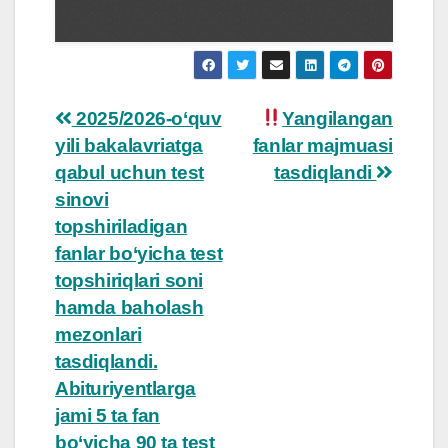
Post
2025/2026-o‘quv
Yangilangan
yili bakalavriatga
fanlar majmuasi
navigation
qabul uchun test
tasdiqlandi
sinovi
topshiriladigan
fanlar bo‘yicha test
topshiriqlari soni
hamda baholash
mezonlari
tasdiqlandi.
Abituriyentlarga
jami 5 ta fan
bo‘yicha 90 ta test