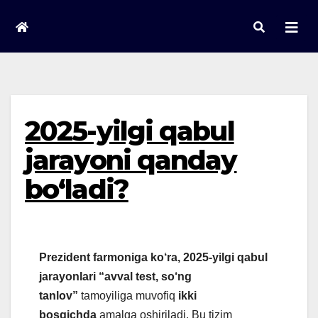
Skip
to
content
2025-yilgi qabul
jarayoni qanday
bo‘ladi?
Prezident farmoniga ko‘ra, 2025-yilgi qabul
jarayonlari
“avval test, so‘ng
tanlov”
tamoyiliga muvofiq
ikki
bosqichda
amalga oshiriladi. Bu tizim