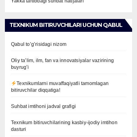
Yakka tartibdagi suhbat natijalari
TEXNIKUM BITIRUVCHILARI UCHUN QABUL
Qabul to’g’risidagi nizom
Oliy ta’lim, ilm, fan va innovatsiyalar vazirining
buyrug’i
Texnikumlarni muvaffaqiyatli tamomlagan
bitiruvchilar diqqatiga!
Suhbat imtihoni jadval grafigi
Texnikum bitiruvchilarining kasbiy-ijodiy imtihon
dasturi