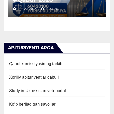
JUL 22, 2026
BUXDU
ABITURIYENTLARGA
Qabul komissiyasining tarkibi
Xorijiy abituriyentlar qabuli
Study in Uzbekistan veb-portal
Ko’p beriladigan savollar