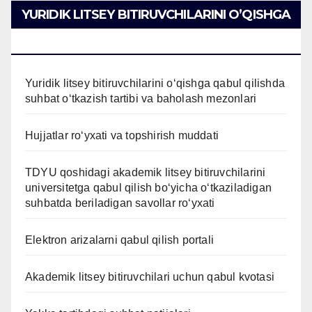
YURIDIK LITSEY BITIRUVCHILARINI O’QISHGA
QABUL QILISH
Yuridik litsey bitiruvchilarini o‘qishga qabul qilishda
suhbat o‘tkazish tartibi va baholash mezonlari
Hujjatlar ro‘yxati va topshirish muddati
TDYU qoshidagi akademik litsey bitiruvchilarini
universitetga qabul qilish bo‘yicha o‘tkaziladigan
suhbatda beriladigan savollar ro‘yxati
Elektron arizalarni qabul qilish portali
Akademik litsey bitiruvchilari uchun qabul kvotasi