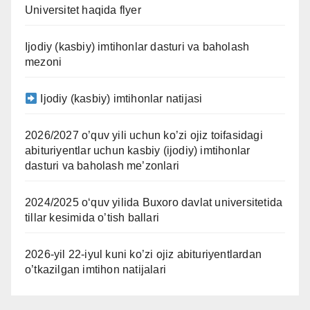
Universitet haqida flyer
Ijodiy (kasbiy) imtihonlar dasturi va baholash
mezoni
Ijodiy (kasbiy) imtihonlar natijasi
2026/2027 o’quv yili uchun ko’zi ojiz toifasidagi
abituriyentlar uchun kasbiy (ijodiy) imtihonlar
dasturi va baholash me’zonlari
2024/2025 oʻquv yilida Buxoro davlat universitetida
tillar kesimida o’tish ballari
2026-yil 22-iyul kuni ko’zi ojiz abituriyentlardan
o’tkazilgan imtihon natijalari