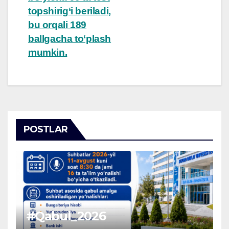
topshirig‘i beriladi,
bu orqali 189
ballgacha to‘plash
mumkin.
POSTLAR
#Qabul_2026