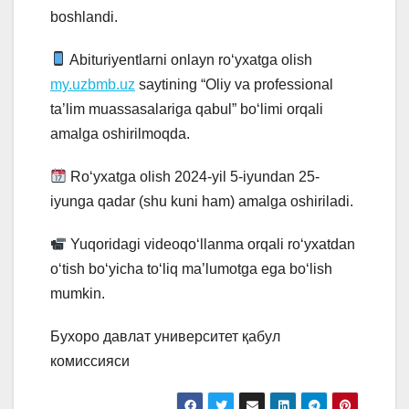
boshlandi.
Abituriyentlarni onlayn ro‘yxatga olish
my.uzbmb.uz
saytining “Oliy va professional
ta’lim muassasalariga qabul” bo‘limi orqali
amalga oshirilmoqda.
Ro‘yxatga olish 2024-yil 5-iyundan 25-
iyunga qadar (shu kuni ham) amalga oshiriladi.
Yuqoridagi videoqo‘llanma orqali ro‘yxatdan
o‘tish bo‘yicha to‘liq ma’lumotga ega bo‘lish
mumkin.
Бухоро давлат университет қабул
комиссияси