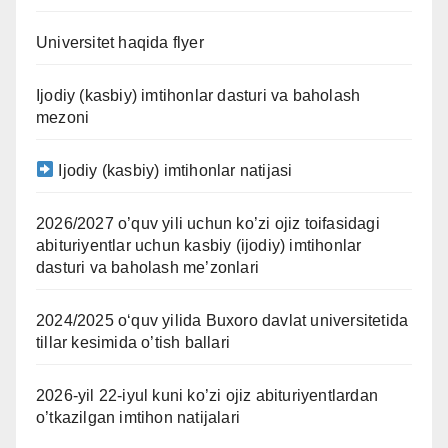
Universitet haqida flyer
Ijodiy (kasbiy) imtihonlar dasturi va baholash
mezoni
Ijodiy (kasbiy) imtihonlar natijasi
2026/2027 o’quv yili uchun ko’zi ojiz toifasidagi
abituriyentlar uchun kasbiy (ijodiy) imtihonlar
dasturi va baholash me’zonlari
2024/2025 oʻquv yilida Buxoro davlat universitetida
tillar kesimida o’tish ballari
2026-yil 22-iyul kuni ko’zi ojiz abituriyentlardan
o’tkazilgan imtihon natijalari