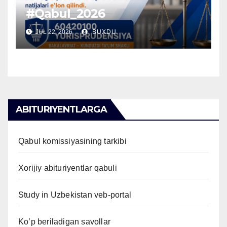
#Qabul_2026
JUL 22, 2026
BUXDU
ABITURIYENTLARGA
Qabul komissiyasining tarkibi
Xorijiy abituriyentlar qabuli
Study in Uzbekistan veb-portal
Ko’p beriladigan savollar