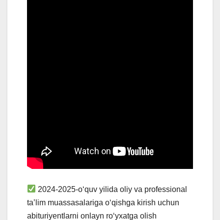
2024-2025-o‘quv yilida oliy va professional
ta’lim muassasalariga o‘qishga kirish uchun
abituriyentlarni onlayn ro‘yxatga olish