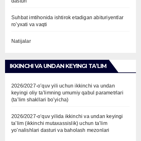
dasturi
Suhbat imtihonida ishtirok etadigan abituriyentlar
ro’yxati va vaqti
Natijalar
IKKINCHI VA UNDAN KEYINGI TAʼLIM
2026/2027-o’quv yili uchun ikkinchi va undan
keyingi oliy ta’limning umumiy qabul parametrlari
(ta’lim shakllari bo’yicha)
2026/2027-oʻquv yilida ikkinchi va undan keyingi
taʼlim (ikkinchi mutaxassislik) uchun ta’lim
yo’nalishlari dasturi va baholash mezonlari