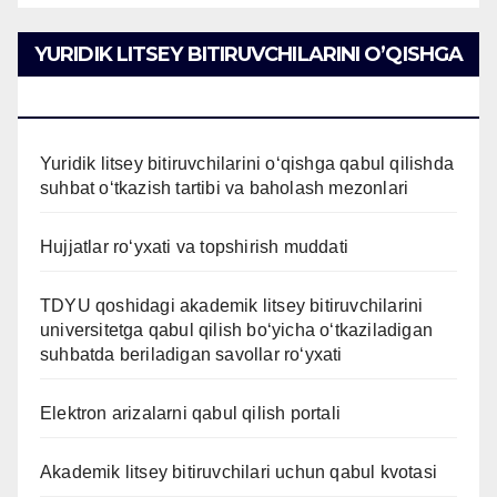
YURIDIK LITSEY BITIRUVCHILARINI O’QISHGA
QABUL QILISH
Yuridik litsey bitiruvchilarini o‘qishga qabul qilishda
suhbat o‘tkazish tartibi va baholash mezonlari
Hujjatlar ro‘yxati va topshirish muddati
TDYU qoshidagi akademik litsey bitiruvchilarini
universitetga qabul qilish bo‘yicha o‘tkaziladigan
suhbatda beriladigan savollar ro‘yxati
Elektron arizalarni qabul qilish portali
Akademik litsey bitiruvchilari uchun qabul kvotasi