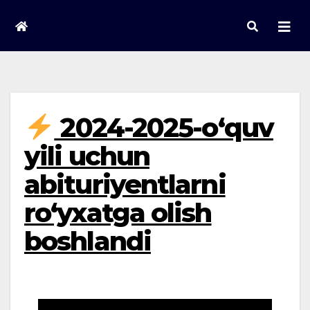
Skip
to
content
2024-2025-o‘quv
yili uchun
abituriyentlarni
ro‘yxatga olish
boshlandi