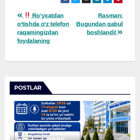
Post
Ro‘yxatdan
Rasman:
o‘tishda o‘z telefon
Bugundan qabul
navigation
raqamingizdan
boshlandi!
foydalaning
POSTLAR