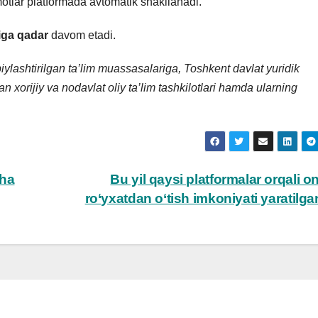
motlar platformada avtomatik shakllanadi.
liga qadar
davom etadi.
iylashtirilgan ta’lim muassasalariga, Toshkent davlat yuridik
an xorijiy va nodavlat oliy ta’lim tashkilotlari hamda ularning
cha
Bu yil qaysi platformalar orqali o
ro‘yxatdan o‘tish imkoniyati yaratilg