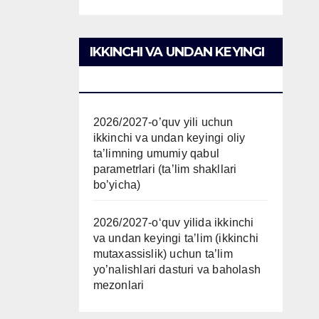
IKKINCHI VA UNDAN KEYINGI
TAʼLIM
2026/2027-o’quv yili uchun
ikkinchi va undan keyingi oliy
ta’limning umumiy qabul
parametrlari (ta’lim shakllari
bo’yicha)
2026/2027-oʻquv yilida ikkinchi
va undan keyingi taʼlim (ikkinchi
mutaxassislik) uchun ta’lim
yo’nalishlari dasturi va baholash
mezonlari