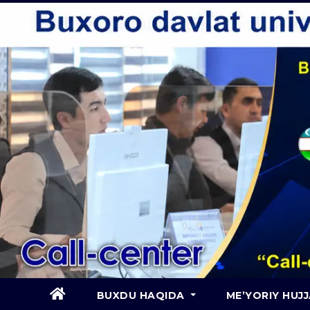
Skip
to
content
BUXDU HAQIDA
ME’YORIY HUJ