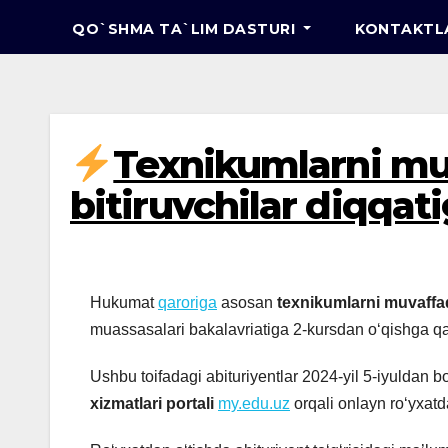
QO`SHMA TA`LIM DASTURI
KONTAKTL
Texnikumlarni mu
bitiruvchilar diqqati
Hukumat
qaroriga
asosan
texnikumlarni muvaffaq
muassasalari bakalavriatiga 2-kursdan o‘qishga qabu
Ushbu toifadagi abituriyentlar 2024-yil 5-iyuldan bo
xizmatlari portali
my.edu.uz
orqali onlayn ro‘yxat