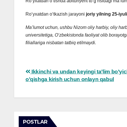
Ro‘yxatdan o‘tishda abituriyent to‘g‘risidagi ma’lu
Ro‘yxatdan o‘tkazish jarayoni
joriy yilning 25-iyu
Ma’lumot uchun, ushbu Nizom oliy harbiy, oliy harb
universitetiga, O‘zbekistonda faoliyat olib borayotg
filiallariga nisbatan tatbiq etilmaydi.
Post
Ikkinchi va undan keyingi ta’lim bo’yi
o’qishga kirish uchun onlayn qabul
navigation
POSTLAR