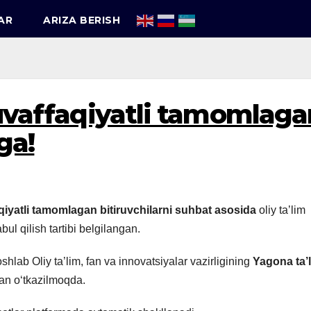
AR
ARIZA BERISH
vaffaqiyatli tamomlaga
ga!
iyatli tamomlagan bitiruvchilarni suhbat asosida
oliy ta’lim
l qilish tartibi belgilangan.
shlab Oliy ta’lim, fan va innovatsiyalar vazirligining
Yagona ta’
dan o‘tkazilmoqda.