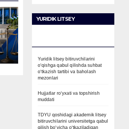
YURIDIK LITSEY
BITIRUVCHILARINI O’QISHGA
QABUL QILISH
Yuridik litsey bitiruvchilarini
o‘qishga qabul qilishda suhbat
o‘tkazish tartibi va baholash
mezonlari
Hujjatlar ro‘yxati va topshirish
muddati
TDYU qoshidagi akademik litsey
bitiruvchilarini universitetga qabul
qilish bo‘yicha o‘tkaziladigan