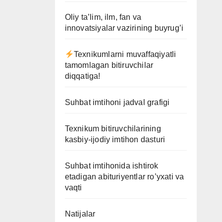
Oliy ta’lim, ilm, fan va
innovatsiyalar vazirining buyrug’i
Texnikumlarni muvaffaqiyatli
tamomlagan bitiruvchilar
diqqatiga!
Suhbat imtihoni jadval grafigi
Texnikum bitiruvchilarining
kasbiy-ijodiy imtihon dasturi
Suhbat imtihonida ishtirok
etadigan abituriyentlar ro’yxati va
vaqti
Natijalar