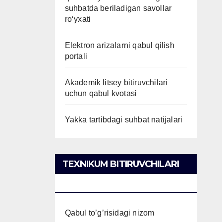
suhbatda beriladigan savollar
ro‘yxati
Elektron arizalarni qabul qilish
portali
Akademik litsey bitiruvchilari
uchun qabul kvotasi
Yakka tartibdagi suhbat natijalari
TEXNIKUM BITIRUVCHILARI
UCHUN QABUL
Qabul to’g’risidagi nizom