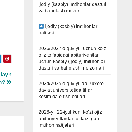
Ijodiy (kasbiy) imtihonlar dasturi
va baholash mezoni
Ijodiy (kasbiy) imtihonlar
natijasi
2026/2027 o’quv yili uchun ko’zi
ojiz toifasidagi abituriyentlar
uchun kasbiy (ijodiy) imtihonlar
dasturi va baholash me’zonlari
nlayn
an?
2024/2025 oʻquv yilida Buxoro
davlat universitetida tillar
kesimida o’tish ballari
2026-yil 22-iyul kuni ko’zi ojiz
abituriyentlardan o’tkazilgan
imtihon natijalari