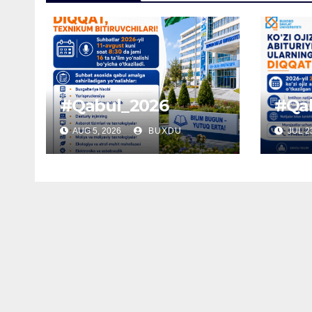
#Qabul_2026
#Qa
AUG 5, 2026
BUXDU
JUL 23