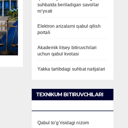
suhbatda beriladigan savollar
ro‘yxati
Elektron arizalarni qabul qilish
portali
Akademik litsey bitiruvchilari
uchun qabul kvotasi
Yakka tartibdagi suhbat natijalari
TEXNIKUM BITIRUVCHILARI
UCHUN QABUL
Qabul to’g’risidagi nizom