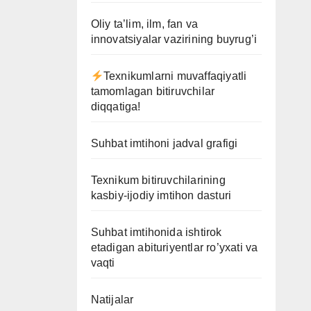
Oliy ta’lim, ilm, fan va
innovatsiyalar vazirining buyrug’i
Texnikumlarni muvaffaqiyatli
tamomlagan bitiruvchilar
diqqatiga!
Suhbat imtihoni jadval grafigi
Texnikum bitiruvchilarining
kasbiy-ijodiy imtihon dasturi
Suhbat imtihonida ishtirok
etadigan abituriyentlar ro’yxati va
vaqti
Natijalar