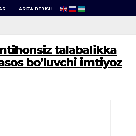
AR
ARIZA BERISH
mtihonsiz talabalikka
asos bo’luvchi imtiyoz