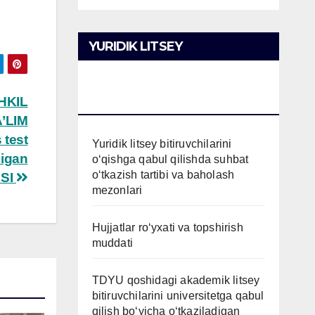
YURIDIK LITSEY
BITIRUVCHILARINI O’QISHGA
SHKIL
QABUL QILISH
’LIM
 test
Yuridik litsey bitiruvchilarini
digan
o‘qishga qabul qilishda suhbat
o‘tkazish tartibi va baholash
SI
mezonlari
Hujjatlar ro‘yxati va topshirish
muddati
TDYU qoshidagi akademik litsey
bitiruvchilarini universitetga qabul
qilish bo‘yicha o‘tkaziladigan