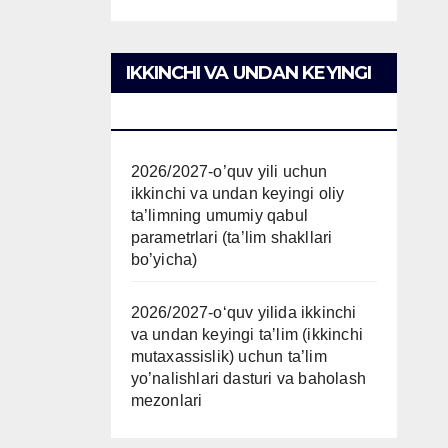
IKKINCHI VA UNDAN KEYINGI
TAʼLIM
2026/2027-o’quv yili uchun
ikkinchi va undan keyingi oliy
ta’limning umumiy qabul
parametrlari (ta’lim shakllari
bo’yicha)
2026/2027-oʻquv yilida ikkinchi
va undan keyingi taʼlim (ikkinchi
mutaxassislik) uchun ta’lim
yo’nalishlari dasturi va baholash
mezonlari