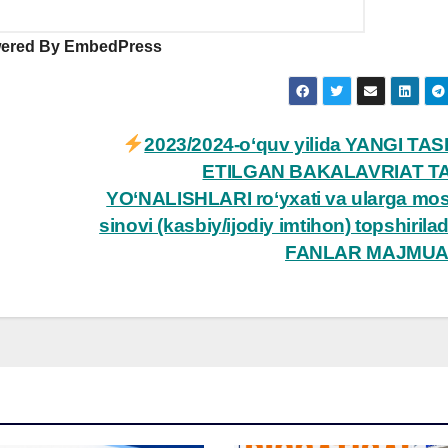
ered By EmbedPress
2023/2024-o‘quv yilida YANGI TA
ETILGAN BAKALAVRIAT TA
YO‘NALISHLARI ro‘yxati va ularga mos
sinovi (kasbiy/ijodiy imtihon) topshirila
FANLAR MAJMUA