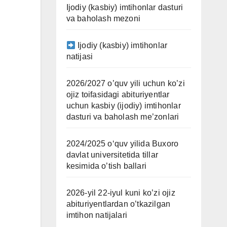
Ijodiy (kasbiy) imtihonlar dasturi
va baholash mezoni
Ijodiy (kasbiy) imtihonlar
natijasi
2026/2027 o’quv yili uchun ko’zi
ojiz toifasidagi abituriyentlar
uchun kasbiy (ijodiy) imtihonlar
dasturi va baholash me’zonlari
2024/2025 oʻquv yilida Buxoro
davlat universitetida tillar
kesimida o’tish ballari
2026-yil 22-iyul kuni ko’zi ojiz
abituriyentlardan o’tkazilgan
imtihon natijalari