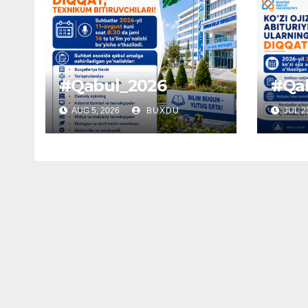
#Qabul_2026
#Qa
AUG 5, 2026
BUXDU
JUL 23