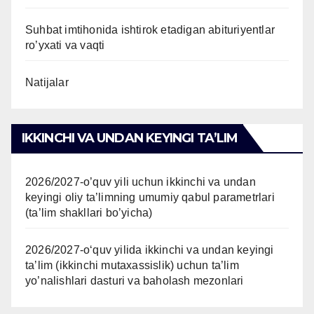
Suhbat imtihonida ishtirok etadigan abituriyentlar
ro’yxati va vaqti
Natijalar
IKKINCHI VA UNDAN KEYINGI TAʼLIM
2026/2027-o’quv yili uchun ikkinchi va undan
keyingi oliy ta’limning umumiy qabul parametrlari
(ta’lim shakllari bo’yicha)
2026/2027-oʻquv yilida ikkinchi va undan keyingi
taʼlim (ikkinchi mutaxassislik) uchun ta’lim
yo’nalishlari dasturi va baholash mezonlari