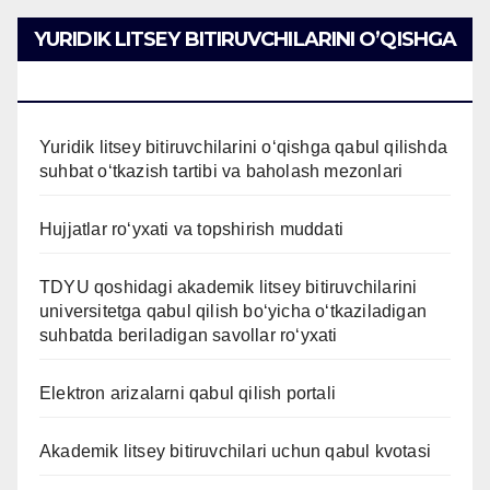
YURIDIK LITSEY BITIRUVCHILARINI O’QISHGA
QABUL QILISH
Yuridik litsey bitiruvchilarini o‘qishga qabul qilishda
suhbat o‘tkazish tartibi va baholash mezonlari
Hujjatlar ro‘yxati va topshirish muddati
TDYU qoshidagi akademik litsey bitiruvchilarini
universitetga qabul qilish bo‘yicha o‘tkaziladigan
suhbatda beriladigan savollar ro‘yxati
Elektron arizalarni qabul qilish portali
Akademik litsey bitiruvchilari uchun qabul kvotasi