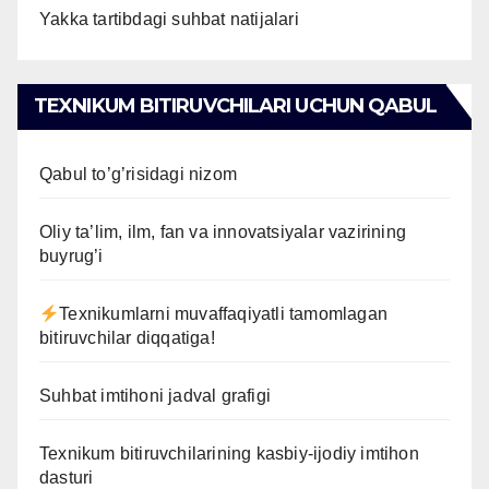
Yakka tartibdagi suhbat natijalari
TEXNIKUM BITIRUVCHILARI UCHUN QABUL
Qabul to’g’risidagi nizom
Oliy ta’lim, ilm, fan va innovatsiyalar vazirining
buyrug’i
Texnikumlarni muvaffaqiyatli tamomlagan
bitiruvchilar diqqatiga!
Suhbat imtihoni jadval grafigi
Texnikum bitiruvchilarining kasbiy-ijodiy imtihon
dasturi