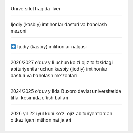
Universitet haqida flyer
Ijodiy (kasbiy) imtihonlar dasturi va baholash
mezoni
Ijodiy (kasbiy) imtihonlar natijasi
2026/2027 o’quv yili uchun ko’zi ojiz toifasidagi
abituriyentlar uchun kasbiy (ijodiy) imtihonlar
dasturi va baholash me’zonlari
2024/2025 oʻquv yilida Buxoro davlat universitetida
tillar kesimida o’tish ballari
2026-yil 22-iyul kuni ko’zi ojiz abituriyentlardan
o’tkazilgan imtihon natijalari