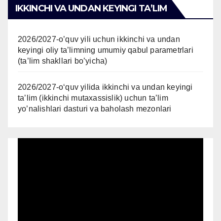
IKKINCHI VA UNDAN KEYINGI TAʼLIM
2026/2027-o’quv yili uchun ikkinchi va undan
keyingi oliy ta’limning umumiy qabul parametrlari
(ta’lim shakllari bo’yicha)
2026/2027-oʻquv yilida ikkinchi va undan keyingi
taʼlim (ikkinchi mutaxassislik) uchun ta’lim
yo’nalishlari dasturi va baholash mezonlari