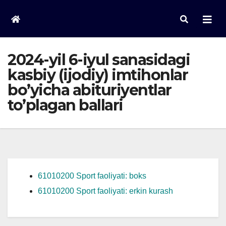
Skip
to
content
2024-yil 6-iyul sanasidagi
kasbiy (ijodiy) imtihonlar
bo’yicha abituriyentlar
to’plagan ballari
61010200 Sport faoliyati: boks
61010200 Sport faoliyati: erkin kurash