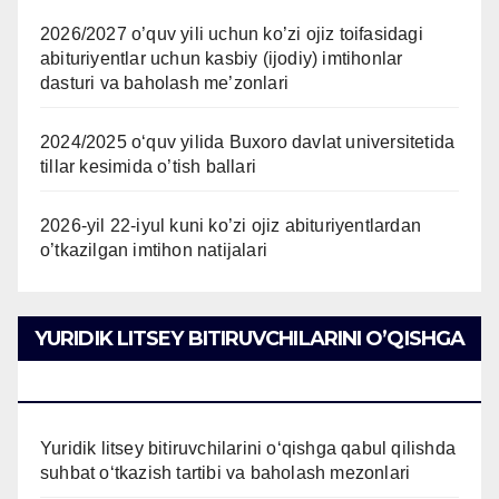
2026/2027 o’quv yili uchun ko’zi ojiz toifasidagi
abituriyentlar uchun kasbiy (ijodiy) imtihonlar
dasturi va baholash me’zonlari
2024/2025 oʻquv yilida Buxoro davlat universitetida
tillar kesimida o’tish ballari
2026-yil 22-iyul kuni ko’zi ojiz abituriyentlardan
o’tkazilgan imtihon natijalari
YURIDIK LITSEY BITIRUVCHILARINI O’QISHGA
QABUL QILISH
Yuridik litsey bitiruvchilarini o‘qishga qabul qilishda
suhbat o‘tkazish tartibi va baholash mezonlari