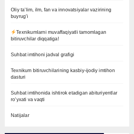
Oliy ta’lim, ilm, fan va innovatsiyalar vazirining
buyrug’i
Texnikumlarni muvaffaqiyatli tamomlagan
bitiruvchilar diqqatiga!
Suhbat imtihoni jadval grafigi
Texnikum bitiruvchilarining kasbiy-ijodiy imtihon
dasturi
Suhbat imtihonida ishtirok etadigan abituriyentlar
ro’yxati va vaqti
Natijalar