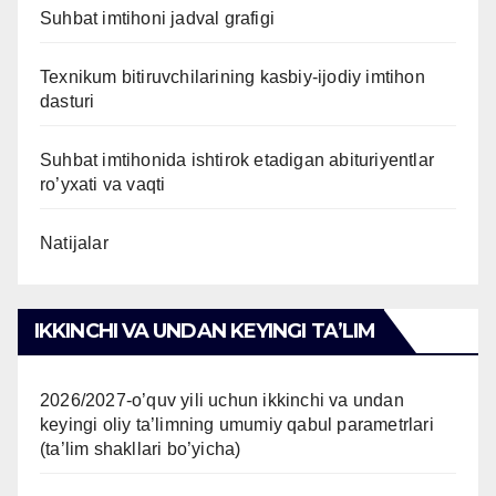
Suhbat imtihoni jadval grafigi
Texnikum bitiruvchilarining kasbiy-ijodiy imtihon
dasturi
Suhbat imtihonida ishtirok etadigan abituriyentlar
ro’yxati va vaqti
Natijalar
IKKINCHI VA UNDAN KEYINGI TAʼLIM
2026/2027-o’quv yili uchun ikkinchi va undan
keyingi oliy ta’limning umumiy qabul parametrlari
(ta’lim shakllari bo’yicha)