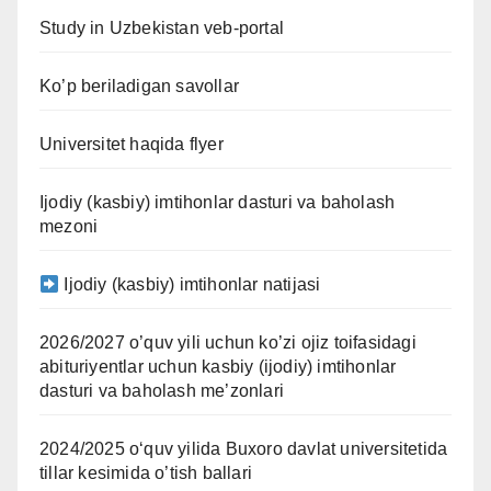
Study in Uzbekistan veb-portal
Ko’p beriladigan savollar
Universitet haqida flyer
Ijodiy (kasbiy) imtihonlar dasturi va baholash
mezoni
Ijodiy (kasbiy) imtihonlar natijasi
2026/2027 o’quv yili uchun ko’zi ojiz toifasidagi
abituriyentlar uchun kasbiy (ijodiy) imtihonlar
dasturi va baholash me’zonlari
2024/2025 oʻquv yilida Buxoro davlat universitetida
tillar kesimida o’tish ballari