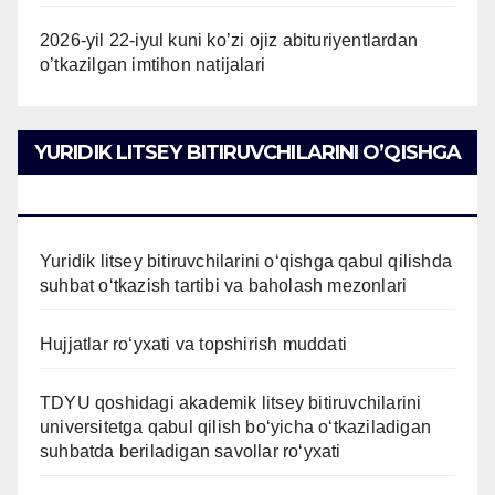
2026-yil 22-iyul kuni ko’zi ojiz abituriyentlardan
o’tkazilgan imtihon natijalari
YURIDIK LITSEY BITIRUVCHILARINI O’QISHGA
QABUL QILISH
Yuridik litsey bitiruvchilarini o‘qishga qabul qilishda
suhbat o‘tkazish tartibi va baholash mezonlari
Hujjatlar ro‘yxati va topshirish muddati
TDYU qoshidagi akademik litsey bitiruvchilarini
universitetga qabul qilish bo‘yicha o‘tkaziladigan
suhbatda beriladigan savollar ro‘yxati