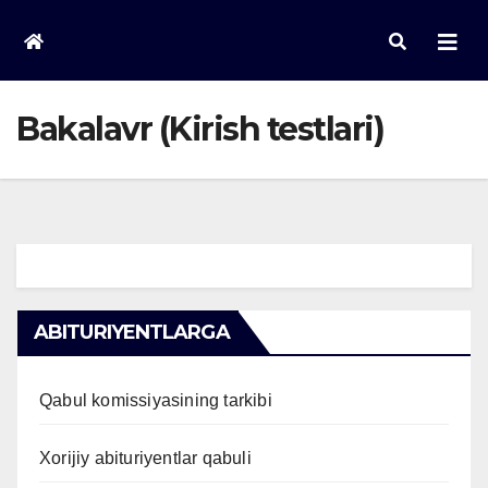
Skip
to
content
Bakalavr (Kirish testlari)
ABITURIYENTLARGA
Qabul komissiyasining tarkibi
Xorijiy abituriyentlar qabuli