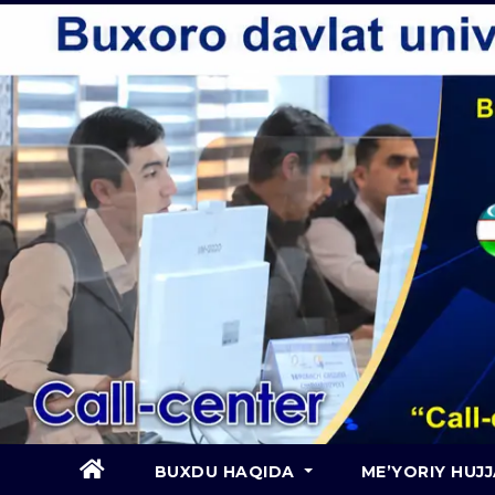
Skip
to
content
BUXDU HAQIDA
ME’YORIY HUJ