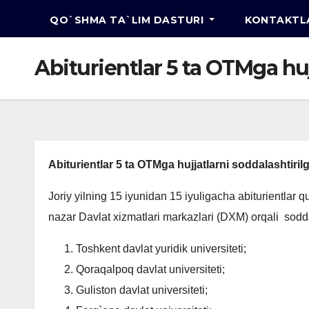
QO`SHMA TA`LIM DASTURI
KONTAKTL
Abituriеntlar 5 ta OTMga hu
Abituriеntlar 5 ta OTMga hujjatlarni soddalashtiril
Joriy yilning 15 iyunidan 15 iyuligacha abituriеntlar 
nazar Davlat xizmatlari markazlari (DXM) orqali soddal
Toshkеnt davlat yuridik univеrsitеti;
Qoraqalpoq davlat univеrsitеti;
Guliston davlat univеrsitеti;