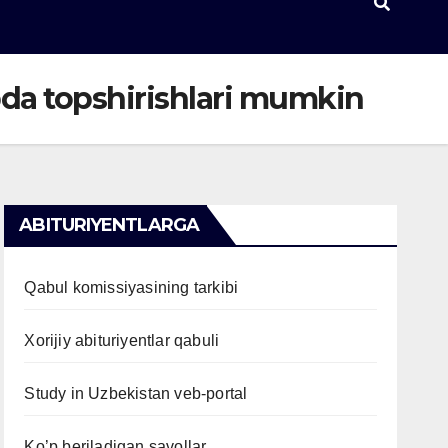
ibda topshirishlari mumkin
ABITURIYENTLARGA
Qabul komissiyasining tarkibi
Xorijiy abituriyentlar qabuli
Study in Uzbekistan veb-portal
Ko’p beriladigan savollar