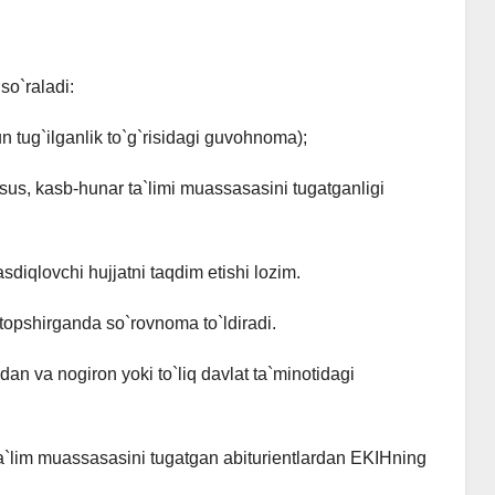
so`raladi:
n tug`ilganlik to`g`risidagi guvohnoma);
xsus, kasb-hunar ta`limi muassasasini tugatganligi
sdiqlovchi hujjatni taqdim etishi lozim.
t topshirganda so`rovnoma to`ldiradi.
ridan va nogiron yoki to`liq davlat ta`minotidagi
a ta`lim muassasasini tugatgan abituriеntlardan EKIHning