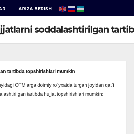
AR
ARIZA BERISH
jjatlarni soddalashtirilgan tart
gan tartibda topshirishlari mumkin
quyidagi OTMlarga doimiy ro`yxatda turgan joyidan qat`i
ashtirilgan tartibda hujjat topshirishlari mumkin: