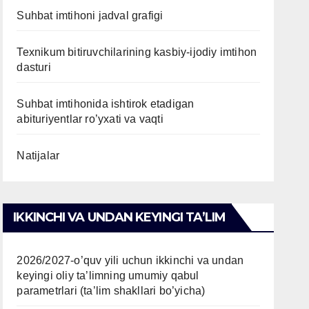
Suhbat imtihoni jadval grafigi
Texnikum bitiruvchilarining kasbiy-ijodiy imtihon
dasturi
Suhbat imtihonida ishtirok etadigan
abituriyentlar ro’yxati va vaqti
Natijalar
IKKINCHI VA UNDAN KEYINGI TAʼLIM
2026/2027-o’quv yili uchun ikkinchi va undan
keyingi oliy ta’limning umumiy qabul
parametrlari (ta’lim shakllari bo’yicha)