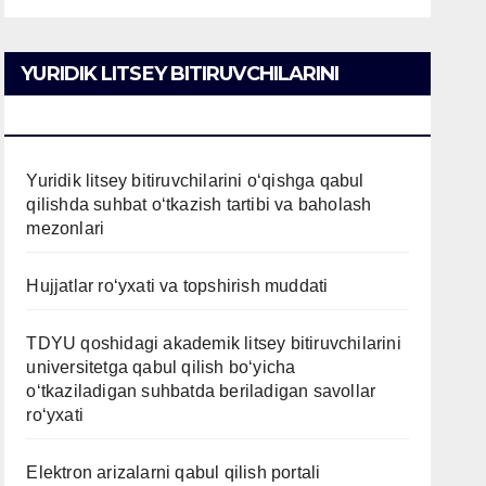
YURIDIK LITSEY BITIRUVCHILARINI
O’QISHGA QABUL QILISH
Yuridik litsey bitiruvchilarini o‘qishga qabul
qilishda suhbat o‘tkazish tartibi va baholash
mezonlari
Hujjatlar ro‘yxati va topshirish muddati
TDYU qoshidagi akademik litsey bitiruvchilarini
universitetga qabul qilish bo‘yicha
o‘tkaziladigan suhbatda beriladigan savollar
ro‘yxati
Elektron arizalarni qabul qilish portali