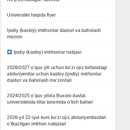
Universitet haqida flyer
Ijodiy (kasbiy) imtihonlar dasturi va baholash
mezoni
Ijodiy (kasbiy) imtihonlar natijasi
2026/2027 o’quv yili uchun ko’zi ojiz toifasidagi
abituriyentlar uchun kasbiy (ijodiy) imtihonlar
dasturi va baholash me’zonlari
2024/2025 oʻquv yilida Buxoro davlat
universitetida tillar kesimida o’tish ballari
2026-yil 22-iyul kuni ko’zi ojiz abituriyentlardan
o’tkazilgan imtihon natijalari