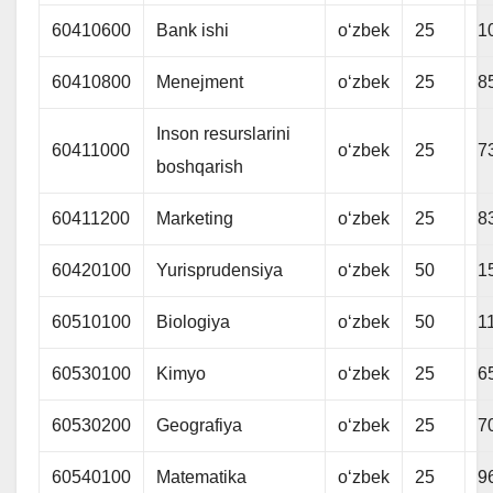
60410600
Bank ishi
oʻzbek
25
1
60410800
Menejment
oʻzbek
25
8
Inson resurslarini
60411000
oʻzbek
25
7
boshqarish
60411200
Marketing
oʻzbek
25
8
60420100
Yurisprudensiya
oʻzbek
50
1
60510100
Biologiya
oʻzbek
50
1
60530100
Kimyo
oʻzbek
25
6
60530200
Geografiya
oʻzbek
25
7
60540100
Matematika
oʻzbek
25
9