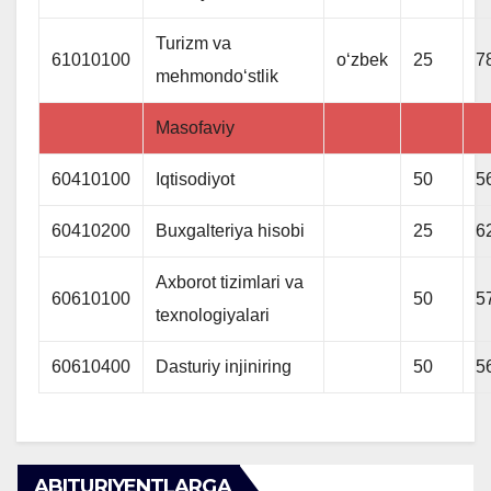
Turizm va
61010100
oʻzbek
25
7
mehmondoʻstlik
Masofaviy
60410100
Iqtisodiyot
50
5
60410200
Buxgalteriya hisobi
25
6
Axborot tizimlari va
60610100
50
5
texnologiyalari
60610400
Dasturiy injiniring
50
5
ABITURIYENTLARGA