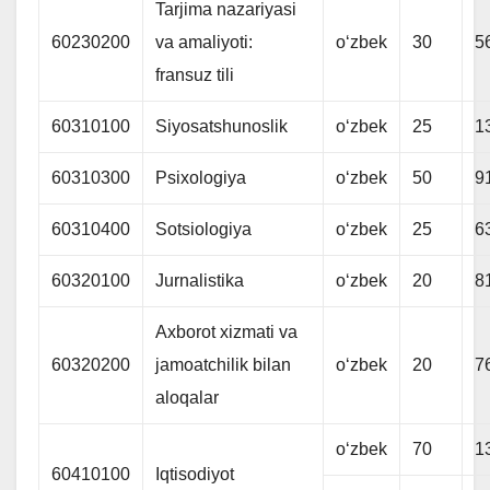
Tarjima nazariyasi
60230200
va amaliyoti:
oʻzbek
30
5
fransuz tili
60310100
Siyosatshunoslik
oʻzbek
25
1
60310300
Psixologiya
oʻzbek
50
9
60310400
Sotsiologiya
oʻzbek
25
6
60320100
Jurnalistika
oʻzbek
20
8
Axborot xizmati va
60320200
jamoatchilik bilan
oʻzbek
20
7
aloqalar
oʻzbek
70
1
60410100
Iqtisodiyot