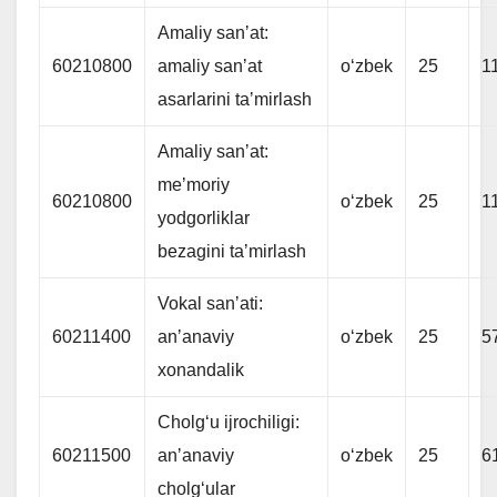
Amaliy sanʼat:
60210800
amaliy sanʼat
oʻzbek
25
1
asarlarini taʼmirlash
Amaliy sanʼat:
meʼmoriy
60210800
oʻzbek
25
1
yodgorliklar
bezagini taʼmirlash
Vokal sanʼati:
60211400
anʼanaviy
oʻzbek
25
5
xonandalik
Cholgʻu ijrochiligi:
60211500
anʼanaviy
oʻzbek
25
6
cholgʻular