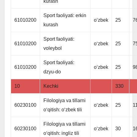
kurash
Sport faoliyati: erkin
61010200
oʻzbek
25
7
kurash
Sport faoliyati:
61010200
oʻzbek
25
7
voleybol
Sport faoliyati:
61010200
oʻzbek
25
9
dzyu-do
10
Kechki
330
Filologiya va tillarni
60230100
oʻzbek
25
1
oʻqitish: oʻzbek tili
Filologiya va tillarni
60230100
oʻzbek
30
1
oʻqitish: ingliz tili