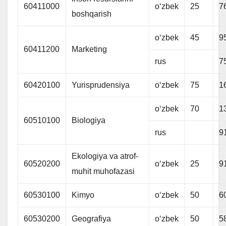
60411000
oʻzbek
25
7
boshqarish
oʻzbek
45
9
60411200
Marketing
rus
7
60420100
Yurisprudensiya
oʻzbek
75
1
oʻzbek
70
1
60510100
Biologiya
rus
9
Ekologiya va atrof-
60520200
oʻzbek
25
9
muhit muhofazasi
60530100
Kimyo
oʻzbek
50
6
60530200
Geografiya
oʻzbek
50
5