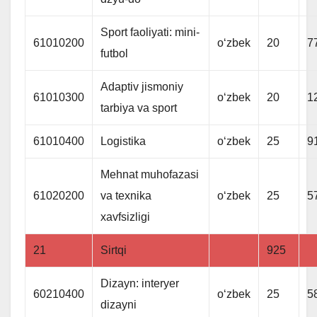
Sport faoliyati: mini-
61010200
oʻzbek
20
7
futbol
Adaptiv jismoniy
61010300
oʻzbek
20
1
tarbiya va sport
61010400
Logistika
oʻzbek
25
9
Mehnat muhofazasi
61020200
va texnika
oʻzbek
25
5
xavfsizligi
21
Sirtqi
925
Dizayn: interyer
60210400
oʻzbek
25
5
dizayni