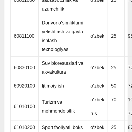
60811000
sabzavotchilik va
oʻzbek
25
7
uzumchilik
Dorivor oʻsimliklarni
yetishtirish va qayta
60811100
oʻzbek
25
9
ishlash
texnologiyasi
Suv bioresurslari va
60830100
oʻzbek
25
7
akvakultura
60920100
Ijtimoiy ish
oʻzbek
50
7
oʻzbek
70
1
Turizm va
61010100
mehmondoʻstlik
rus
7
61010200
Sport faoliyati: boks
oʻzbek
25
8