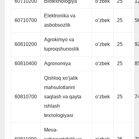
60710200
Biotexnologiya
oʻzbek
25
1
Elektronika va
60710700
oʻzbek
25
5
asbobsozlik
Agrokimyo va
60810200
oʻzbek
25
9
tuproqshunoslik
60810400
Agronomiya
oʻzbek
25
8
Qishloq xoʻjalik
mahsulotlarini
60810700
saqlash va qayta
oʻzbek
25
7
ishlash
texnologiyasi
Meva-