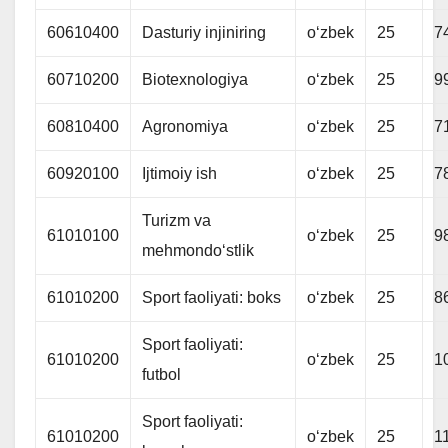
60610400
Dasturiy injiniring
oʻzbek
25
7
60710200
Biotexnologiya
oʻzbek
25
9
60810400
Agronomiya
oʻzbek
25
7
60920100
Ijtimoiy ish
oʻzbek
25
7
Turizm va
61010100
oʻzbek
25
9
mehmondoʻstlik
61010200
Sport faoliyati: boks
oʻzbek
25
8
Sport faoliyati:
61010200
oʻzbek
25
1
futbol
Sport faoliyati:
61010200
oʻzbek
25
1