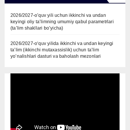
2026/2027-o’quv yili uchun ikkinchi va undan
keyingi oliy ta’limning umumiy qabul parametrlari
(ta’lim shakllari bo’yicha)
2026/2027-oʻquv yilida ikkinchi va undan keyingi
taʼlim (ikkinchi mutaxassislik) uchun ta’lim
yo’nalishlari dasturi va baholash mezonlari