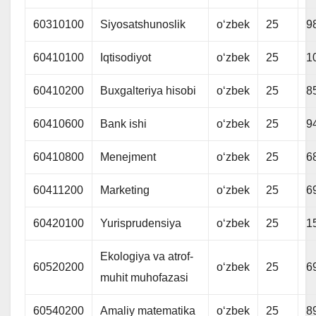
60310100
Siyosatshunoslik
oʻzbek
25
9
60410100
Iqtisodiyot
oʻzbek
25
1
60410200
Buxgalteriya hisobi
oʻzbek
25
8
60410600
Bank ishi
oʻzbek
25
9
60410800
Menejment
oʻzbek
25
6
60411200
Marketing
oʻzbek
25
6
60420100
Yurisprudensiya
oʻzbek
25
1
Ekologiya va atrof-
60520200
oʻzbek
25
6
muhit muhofazasi
60540200
Amaliy matematika
oʻzbek
25
8