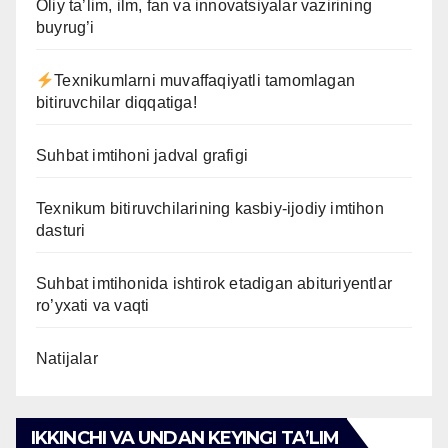
Oliy ta’lim, ilm, fan va innovatsiyalar vazirining
buyrug’i
Texnikumlarni muvaffaqiyatli tamomlagan
bitiruvchilar diqqatiga!
Suhbat imtihoni jadval grafigi
Texnikum bitiruvchilarining kasbiy-ijodiy imtihon
dasturi
Suhbat imtihonida ishtirok etadigan abituriyentlar
ro’yxati va vaqti
Natijalar
IKKINCHI VA UNDAN KEYINGI TAʼLIM