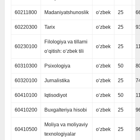
60211800
Madaniyatshunoslik
oʻzbek
25
6
60220300
Tarix
oʻzbek
25
9
Filologiya va tillarni
60230100
oʻzbek
25
1
oʻqitish: oʻzbek tili
60310300
Psixologiya
oʻzbek
50
8
60320100
Jurnalistika
oʻzbek
25
7
60410100
Iqtisodiyot
oʻzbek
50
1
60410200
Buxgalteriya hisobi
oʻzbek
25
9
Moliya va moliyaviy
60410500
oʻzbek
25
9
texnologiyalar