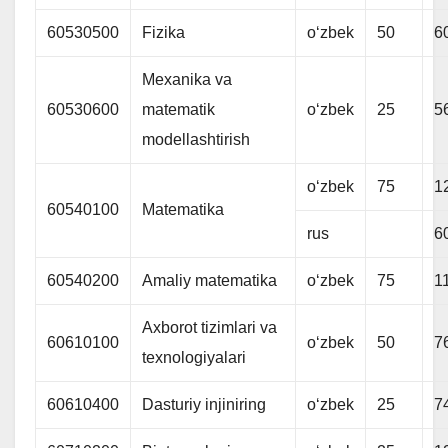
60530500
Fizika
oʻzbek
50
6
Mexanika va
60530600
matematik
oʻzbek
25
5
modellashtirish
oʻzbek
75
1
60540100
Matematika
rus
6
60540200
Amaliy matematika
oʻzbek
75
1
Axborot tizimlari va
60610100
oʻzbek
50
7
texnologiyalari
60610400
Dasturiy injiniring
oʻzbek
25
7