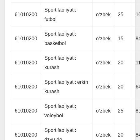
Sport faoliyati:
61010200
oʻzbek
25
1
futbol
Sport faoliyati:
61010200
oʻzbek
15
8
basketbol
Sport faoliyati:
61010200
oʻzbek
20
1
kurash
Sport faoliyati: erkin
61010200
oʻzbek
20
6
kurash
Sport faoliyati:
61010200
oʻzbek
25
8
voleybol
Sport faoliyati:
61010200
oʻzbek
20
8
dzyu-do