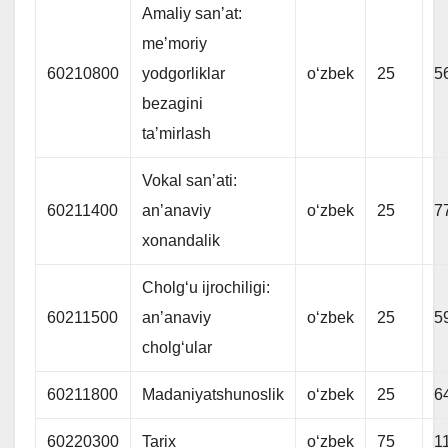
Amaliy sanʼat:
meʼmoriy
60210800
yodgorliklar
oʻzbek
25
5
bezagini
taʼmirlash
Vokal sanʼati:
60211400
anʼanaviy
oʻzbek
25
7
xonandalik
Cholgʻu ijrochiligi:
60211500
anʼanaviy
oʻzbek
25
5
cholgʻular
60211800
Madaniyatshunoslik
oʻzbek
25
6
60220300
Tarix
oʻzbek
75
1