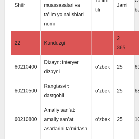
Ta’lim
O’
Shifr
muassasalari va
Jami
tili
ba
taʼlim yoʻnalishlari
nomi
2
22
Kunduzgi
365
Dizayn: interyer
60210400
oʻzbek
25
6
dizayni
Rangtasvir:
60210500
oʻzbek
25
6
dastgohli
Amaliy sanʼat:
60210800
amaliy sanʼat
oʻzbek
25
1
asarlarini taʼmirlash