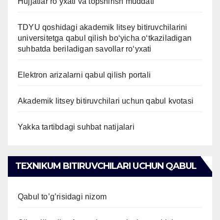
Hujjatlar ro‘yxati va topshirish muddati
TDYU qoshidagi akademik litsey bitiruvchilarini
universitetga qabul qilish bo‘yicha o‘tkaziladigan
suhbatda beriladigan savollar ro‘yxati
Elektron arizalarni qabul qilish portali
Akademik litsey bitiruvchilari uchun qabul kvotasi
Yakka tartibdagi suhbat natijalari
TEXNIKUM BITIRUVCHILARI UCHUN QABUL
Qabul to’g’risidagi nizom