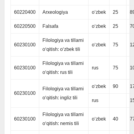
60220400
Arxeologiya
oʻzbek
25
8
60220500
Falsafa
oʻzbek
25
7
Filologiya va tillarni
60230100
oʻzbek
75
1
oʻqitish: oʻzbek tili
Filologiya va tillarni
60230100
rus
75
1
oʻqitish: rus tili
oʻzbek
90
1
Filologiya va tillarni
60230100
oʻqitish: ingliz tili
rus
1
Filologiya va tillarni
60230100
oʻzbek
40
7
oʻqitish: nemis tili