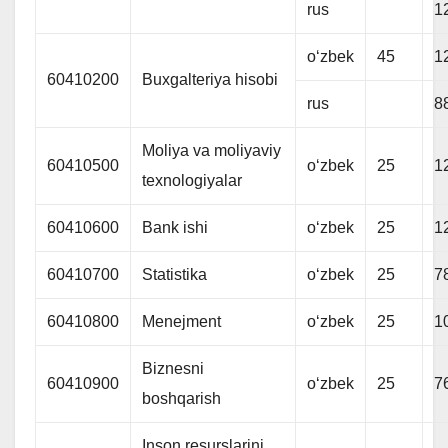
rus
1
oʻzbek
45
1
60410200
Buxgalteriya hisobi
rus
8
Moliya va moliyaviy
60410500
oʻzbek
25
1
texnologiyalar
60410600
Bank ishi
oʻzbek
25
1
60410700
Statistika
oʻzbek
25
7
60410800
Menejment
oʻzbek
25
1
Biznesni
60410900
oʻzbek
25
7
boshqarish
Inson resurslarini