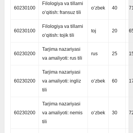
Filologiya va tillarni
60230100
oʻzbek
40
7
oʻqitish: fransuz tili
Filologiya va tillarni
60230100
toj
20
6
oʻqitish: tojik tili
Tarjima nazariyasi
60230200
rus
25
1
va amaliyoti: rus tili
Tarjima nazariyasi
60230200
va amaliyoti: ingliz
oʻzbek
60
1
tili
Tarjima nazariyasi
60230200
va amaliyoti: nemis
oʻzbek
30
7
tili