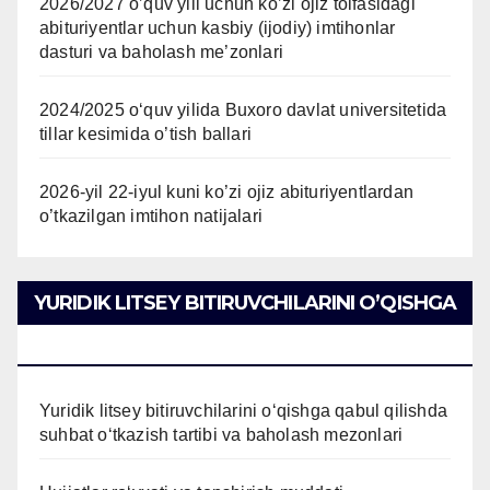
2026/2027 o’quv yili uchun ko’zi ojiz toifasidagi
abituriyentlar uchun kasbiy (ijodiy) imtihonlar
dasturi va baholash me’zonlari
2024/2025 oʻquv yilida Buxoro davlat universitetida
tillar kesimida o’tish ballari
2026-yil 22-iyul kuni ko’zi ojiz abituriyentlardan
o’tkazilgan imtihon natijalari
YURIDIK LITSEY BITIRUVCHILARINI O’QISHGA
QABUL QILISH
Yuridik litsey bitiruvchilarini o‘qishga qabul qilishda
suhbat o‘tkazish tartibi va baholash mezonlari